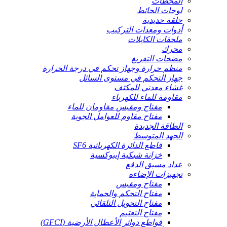
المحطات
لوحات الحائط
حلقة حديدية
أدوات ومعدات التركيب
ملحقات الكابلات
محرك
مضخات التفريغ
منظم حرارة وجهاز تحكم في درجة الحرارة
جهاز التحكم في مستوى السائل
غشاء معدني للمكثف
مقاومة للماء للكهرباء
مفتاح ومقبس مقاومان للماء
مفتاح مقاوم للعوامل الجوية
الطاقة الجديدة
الجهد المتوسط
قاطع الدائرة الكهربائية SF6
خزانة شبكية إيبوكسية
عداد مسبق الدفع
تجهيزات الإضاءة
مفتاح ومقبس
مفتاح التحكم والحماية
مفتاح التحويل التلقائي
مفتاح التعتيم
قواطع دوائر الأعطال الأرضية (GFCI)