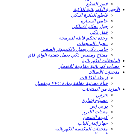
فيوز القطع
الأجهزة الكهربائية الذكية
قاطع الدائرة الذكي
حامي السيارة
جهاز تحكم لاسلكي
قفل ذكي
وحدة تحكم قابلة للبرمجة
محول المتجهات
حامي ذكي يعمل بالكمبيوتر الصغير
مفتاح ومقبس ذكي يعمل بتقنية الواي فاي
الملحقات الكهربائية
معدات كهربائية مقاومة للانفجار
ملحقات الأسلاك
أربطة الكابلات
قناة معدنية مغلفة بمادة PVC ومفصل
المزيد من المنتجات
جرس
مصباح إشارة
يو بي إس
معدات الليزر
كومة الشحن
جهاز إنذار الباب
ملحقات المكنسة الكهربائية