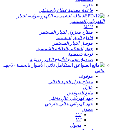
حاوية
قاعدة معدنية غطاء بلاستيكي
الطاقة الشمسية الكهروضوئية، التيار
الكهربائي المستمر
MC4
مفتاح معزول للتيار المستمر
قاطع التيار المستمر
موصل التيار المستمر
جهاز التحكم بالطاقة الشمسية
لوحة شمسية
صندوق تجميع الألواح الكهروضوئية
جهد
عالي
موقوف
مفتاح عزل الجهد العالي
عازل
مانع الصواعق
جهد كهربائي عالٍ داخلي
جهد كهربائي عالي خارجي
محول
CT
VT
محول