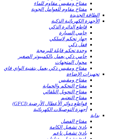
مفتاح ومقبس مقاوم للماء
مفتاح مقاوم للعوامل الجوية
الطاقة الجديدة
الأجهزة الكهربائية الذكية
قاطع الدائرة الذكي
حامي السيارة
جهاز تحكم لاسلكي
قفل ذكي
وحدة تحكم قابلة للبرمجة
حامي ذكي يعمل بالكمبيوتر الصغير
محول المتجهات
مفتاح ومقبس ذكي يعمل بتقنية الواي فاي
تجهيزات الإضاءة
مفتاح ومقبس
مفتاح التحكم والحماية
مفتاح التحويل التلقائي
مفتاح التعتيم
قواطع دوائر الأعطال الأرضية (GFCI)
أجهزة التوصيلات الكهربائية
بداية
مفتاح الفصل
بادئ تشغيل الكامة
بادئ تشغيل ناعم
بادئ تشغيل مغناطيسي