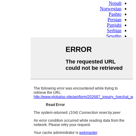
Nepali
Norwegian
Pashto
Persian
Punjabi
Serbian
Sesotho
Sinhala
Slovak
Slovenian
Somali
Samoan
Scots Gaelic
Shona
Sindhi
Sundanese
Swahili
Tajik
Tamil
Telugu
Thai
Ukrainian
Urdu
Uzbek
Vietnamese