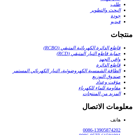
طلب
البحث والتطوير
جودة
فيديو
منتجات
قاطع الدائرة الكهربائية المتبقي (RCBO)
حماية قاطع التيار المتبقي (RCD)
واقي الجهد
قاطع الدائرة
الطاقة الشمسية الكهروضوئية، التيار الكهربائي المستمر
صندوق التوزيع
مؤقت وعداد
مقاومة للماء للكهرباء
المزيد من المنتجات
معلومات الاتصال
هاتف
0086-13905874202