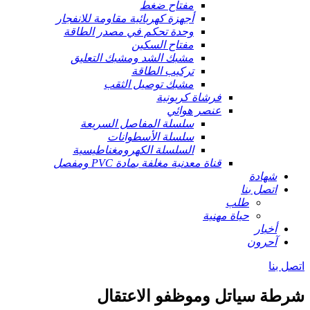
مفتاح ضغط
أجهزة كهربائية مقاومة للانفجار
وحدة تحكم في مصدر الطاقة
مفتاح السكين
مشبك الشد ومشبك التعليق
تركيب الطاقة
مشبك توصيل الثقب
فرشاة كربونية
عنصر هوائي
سلسلة المفاصل السريعة
سلسلة الأسطوانات
السلسلة الكهرومغناطيسية
قناة معدنية مغلفة بمادة PVC ومفصل
شهادة
اتصل بنا
طلب
حياة مهنية
أخبار
آحرون
اتصل بنا
شرطة سياتل وموظفو الاعتقال