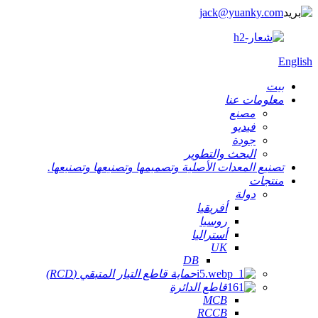
jack@yuanky.com
English
بيت
معلومات عنا
مصنع
فيديو
جودة
البحث والتطوير
تصنيع المعدات الأصلية وتصميمها وتصنيعها وتصنيعها.
منتجات
دولة
أفريقيا
روسيا
أستراليا
UK
DB
حماية قاطع التيار المتبقي (RCD)
قاطع الدائرة
MCB
RCCB