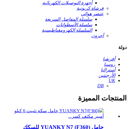
أجهزة التوصيلات الكهربائية
فرشاة كربونية
عنصر هوائي
سلسلة المفاصل السريعة
سلسلة الأسطوانات
السلسلة الكهرومغناطيسية
آحرون
دولة
أفريقيا
روسيا
أستراليا
الأرجنتين
UK
DB
المنتجات المميزة
حامل YUANKY N7 (F360) للسكك