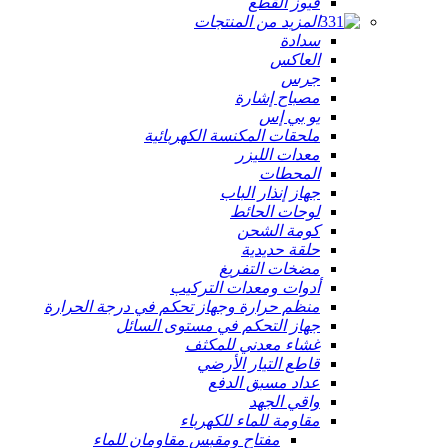
فيوز القطع
المزيد من المنتجات
سدادة
العاكس
جرس
مصباح إشارة
يو بي إس
ملحقات المكنسة الكهربائية
معدات الليزر
المحطات
جهاز إنذار الباب
لوحات الحائط
كومة الشحن
حلقة حديدية
مضخات التفريغ
أدوات ومعدات التركيب
منظم حرارة وجهاز تحكم في درجة الحرارة
جهاز التحكم في مستوى السائل
غشاء معدني للمكثف
قاطع التيار الأرضي
عداد مسبق الدفع
واقي الجهد
مقاومة للماء للكهرباء
مفتاح ومقبس مقاومان للماء