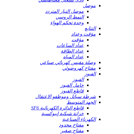
موصل
موصل التيار المتردد
النمط الروسي
وحدة تحكم الهواء
التتابع
مؤقت وعداد
مؤقت
عداد الساعات
عداد الطاقة
عداد المياه
وصلة مقبس كهربائي صناعي
مفتاح كهروضوئي
الفيوز
الفيوز
حامل الفيوز
قاطع الفيوز
شرطة سياتل وموظفو الاعتقال
الجهد المتوسط
قاطع الدائرة الكهربائية SF6
خزانة شبكية إيبوكسية
الكهرباء الصناعية
مفتاح محدود
مفتاح صغير