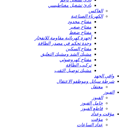
بادئ تشغيل مغناطيسي
العاكس
الكهرباء الصناعية
مفتاح محدود
مفتاح صغير
مفتاح ضغط
أجهزة كهربائية مقاومة للانفجار
وحدة تحكم في مصدر الطاقة
مفتاح السكين
مشبك الشد ومشبك التعليق
مفتاح كهروضوئي
تركيب الطاقة
مشبك توصيل الثقب
واقي الجهد
شرطة سياتل وموظفو الاعتقال
معتقل
الفيوز
الفيوز
حامل الفيوز
قاطع الفيوز
مؤقت وعداد
مؤقت
عداد الساعات