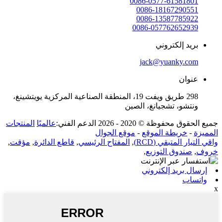
0086-0577-61581801
0086-18167290551
0086-13587785922
0086-057762652939
بريد إلكتروني
jack@yuanky.com
عنوان
298 طريق ويفت 19، المنطقة الصناعية المركزية يويتشينغ،
ونتشو، تشجيانغ، الصين
جميع الحقوق محفوظة © 2020 - 2026 الدعم الفني:
عالميًا
المنتجات
المميزة
-
خريطة الموقع
-
موقع الجوال
واقي التيار المتبقي (RCD)
,
المفتاح الرئيسي
,
قاطع الدائرة
,
مؤقت
,
خروف
,
صندوق التوزيع
,
إرسال بريد إلكتروني
واتساب
x