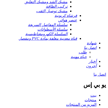
مشبك الشد ومشبك التعليق
تركيب الطاقة
مشبك توصيل الثقب
فرشاة كربونية
عنصر هوائي
سلسلة المفاصل السريعة
سلسلة الأسطوانات
السلسلة الكهرومغناطيسية
قناة معدنية مغلفة بمادة PVC ومفصل
شهادة
اتصل بنا
طلب
حياة مهنية
أخبار
آحرون
اتصل بنا
يو بي إس
بيت
منتجات
المزيد من المنتجات