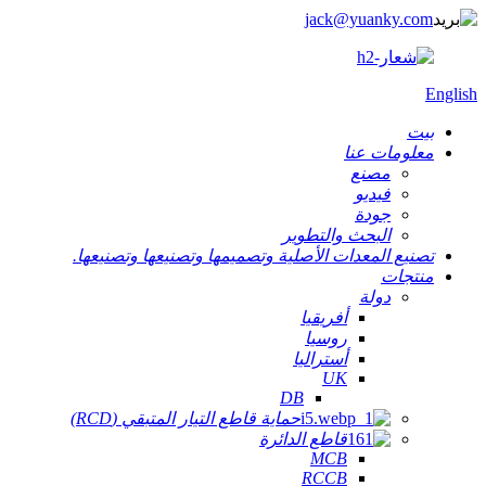
jack@yuanky.com
English
بيت
معلومات عنا
مصنع
فيديو
جودة
البحث والتطوير
تصنيع المعدات الأصلية وتصميمها وتصنيعها وتصنيعها.
منتجات
دولة
أفريقيا
روسيا
أستراليا
UK
DB
حماية قاطع التيار المتبقي (RCD)
قاطع الدائرة
MCB
RCCB