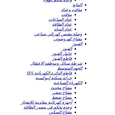
التتابع
مؤقت وعداد
مؤقت
عداد الساعات
عداد الطاقة
عداد المياه
وصلة مقبس كهربائي صناعي
مفتاح كهروضوئي
الفيوز
الفيوز
حامل الفيوز
قاطع الفيوز
شرطة سياتل وموظفو الاعتقال
الجهد المتوسط
قاطع الدائرة الكهربائية SF6
خزانة شبكية إيبوكسية
الكهرباء الصناعية
مفتاح محدود
مفتاح صغير
مفتاح ضغط
أجهزة كهربائية مقاومة للانفجار
وحدة تحكم في مصدر الطاقة
مفتاح السكين