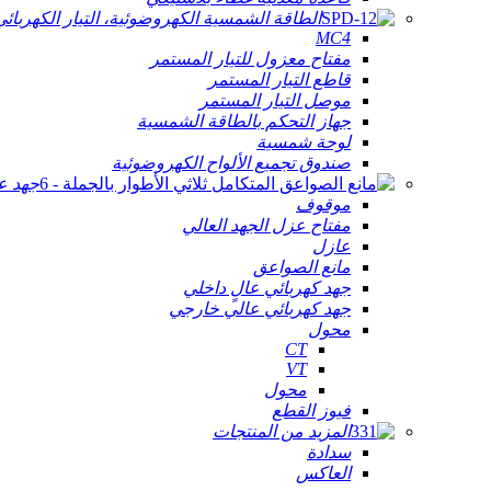
الطاقة الشمسية الكهروضوئية، التيار الكهربائ
MC4
مفتاح معزول للتيار المستمر
قاطع التيار المستمر
موصل التيار المستمر
جهاز التحكم بالطاقة الشمسية
لوحة شمسية
صندوق تجميع الألواح الكهروضوئية
جهد ع
موقوف
مفتاح عزل الجهد العالي
عازل
مانع الصواعق
جهد كهربائي عالٍ داخلي
جهد كهربائي عالي خارجي
محول
CT
VT
محول
فيوز القطع
المزيد من المنتجات
سدادة
العاكس