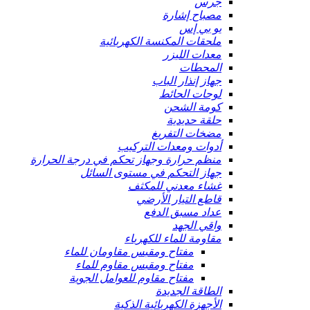
جرس
مصباح إشارة
يو بي إس
ملحقات المكنسة الكهربائية
معدات الليزر
المحطات
جهاز إنذار الباب
لوحات الحائط
كومة الشحن
حلقة حديدية
مضخات التفريغ
أدوات ومعدات التركيب
منظم حرارة وجهاز تحكم في درجة الحرارة
جهاز التحكم في مستوى السائل
غشاء معدني للمكثف
قاطع التيار الأرضي
عداد مسبق الدفع
واقي الجهد
مقاومة للماء للكهرباء
مفتاح ومقبس مقاومان للماء
مفتاح ومقبس مقاوم للماء
مفتاح مقاوم للعوامل الجوية
الطاقة الجديدة
الأجهزة الكهربائية الذكية