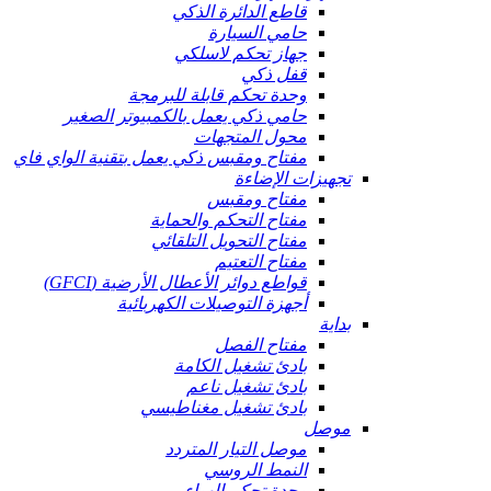
قاطع الدائرة الذكي
حامي السيارة
جهاز تحكم لاسلكي
قفل ذكي
وحدة تحكم قابلة للبرمجة
حامي ذكي يعمل بالكمبيوتر الصغير
محول المتجهات
مفتاح ومقبس ذكي يعمل بتقنية الواي فاي
تجهيزات الإضاءة
مفتاح ومقبس
مفتاح التحكم والحماية
مفتاح التحويل التلقائي
مفتاح التعتيم
قواطع دوائر الأعطال الأرضية (GFCI)
أجهزة التوصيلات الكهربائية
بداية
مفتاح الفصل
بادئ تشغيل الكامة
بادئ تشغيل ناعم
بادئ تشغيل مغناطيسي
موصل
موصل التيار المتردد
النمط الروسي
وحدة تحكم الهواء