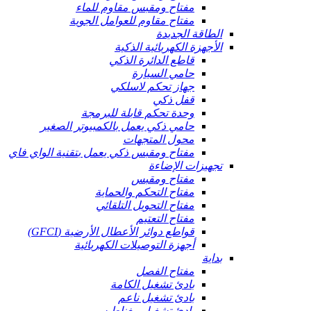
مفتاح ومقبس مقاوم للماء
مفتاح مقاوم للعوامل الجوية
الطاقة الجديدة
الأجهزة الكهربائية الذكية
قاطع الدائرة الذكي
حامي السيارة
جهاز تحكم لاسلكي
قفل ذكي
وحدة تحكم قابلة للبرمجة
حامي ذكي يعمل بالكمبيوتر الصغير
محول المتجهات
مفتاح ومقبس ذكي يعمل بتقنية الواي فاي
تجهيزات الإضاءة
مفتاح ومقبس
مفتاح التحكم والحماية
مفتاح التحويل التلقائي
مفتاح التعتيم
قواطع دوائر الأعطال الأرضية (GFCI)
أجهزة التوصيلات الكهربائية
بداية
مفتاح الفصل
بادئ تشغيل الكامة
بادئ تشغيل ناعم
بادئ تشغيل مغناطيسي