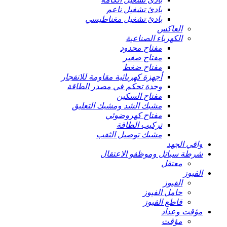
بادئ تشغيل ناعم
بادئ تشغيل مغناطيسي
العاكس
الكهرباء الصناعية
مفتاح محدود
مفتاح صغير
مفتاح ضغط
أجهزة كهربائية مقاومة للانفجار
وحدة تحكم في مصدر الطاقة
مفتاح السكين
مشبك الشد ومشبك التعليق
مفتاح كهروضوئي
تركيب الطاقة
مشبك توصيل الثقب
واقي الجهد
شرطة سياتل وموظفو الاعتقال
معتقل
الفيوز
الفيوز
حامل الفيوز
قاطع الفيوز
مؤقت وعداد
مؤقت