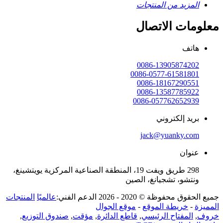
المزيد من المنتجات
معلومات الاتصال
هاتف
0086-13905874202
0086-0577-61581801
0086-18167290551
0086-13587785922
0086-057762652939
بريد إلكتروني
jack@yuanky.com
عنوان
298 طريق ويفت 19، المنطقة الصناعية المركزية يويتشينغ،
ونتشو، تشجيانغ، الصين
جميع الحقوق محفوظة © 2020 - 2026 الدعم الفني:
عالميًا
المنتجات
المميزة
-
خريطة الموقع
-
موقع الجوال
خروف
,
المفتاح الرئيسي
,
قاطع الدائرة
,
مؤقت
,
صندوق التوزيع
,