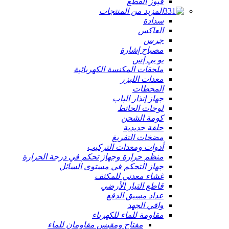
فيوز القطع
المزيد من المنتجات
سدادة
العاكس
جرس
مصباح إشارة
يو بي إس
ملحقات المكنسة الكهربائية
معدات الليزر
المحطات
جهاز إنذار الباب
لوحات الحائط
كومة الشحن
حلقة حديدية
مضخات التفريغ
أدوات ومعدات التركيب
منظم حرارة وجهاز تحكم في درجة الحرارة
جهاز التحكم في مستوى السائل
غشاء معدني للمكثف
قاطع التيار الأرضي
عداد مسبق الدفع
واقي الجهد
مقاومة للماء للكهرباء
مفتاح ومقبس مقاومان للماء