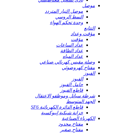
موصل
موصل التيار المتردد
النمط الروسي
وحدة تحكم الهواء
التتابع
مؤقت وعداد
مؤقت
عداد الساعات
عداد الطاقة
عداد المياه
وصلة مقبس كهربائي صناعي
مفتاح كهروضوئي
الفيوز
الفيوز
حامل الفيوز
قاطع الفيوز
شرطة سياتل وموظفو الاعتقال
الجهد المتوسط
قاطع الدائرة الكهربائية SF6
خزانة شبكية إيبوكسية
الكهرباء الصناعية
مفتاح محدود
مفتاح صغير