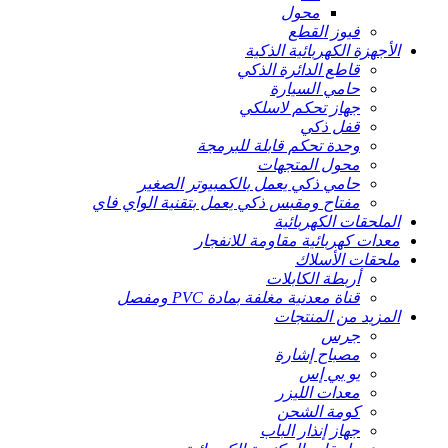
محول
فيوز القطع
الأجهزة الكهربائية الذكية
قاطع الدائرة الذكي
حامي السيارة
جهاز تحكم لاسلكي
قفل ذكي
وحدة تحكم قابلة للبرمجة
محول المتجهات
حامي ذكي يعمل بالكمبيوتر الصغير
مفتاح ومقبس ذكي يعمل بتقنية الواي فاي
الملحقات الكهربائية
معدات كهربائية مقاومة للانفجار
ملحقات الأسلاك
أربطة الكابلات
قناة معدنية مغلفة بمادة PVC ومفصل
المزيد من المنتجات
جرس
مصباح إشارة
يو بي إس
معدات الليزر
كومة الشحن
جهاز إنذار الباب