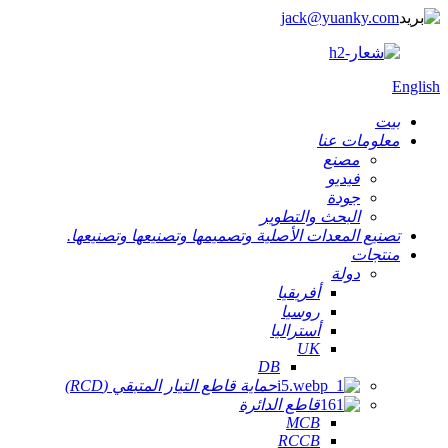
jack@yuanky.com
English
بيت
معلومات عنا
مصنع
فيديو
جودة
البحث والتطوير
تصنيع المعدات الأصلية وتصميمها وتصنيعها وتصنيعها.
منتجات
دولة
أفريقيا
روسيا
أستراليا
UK
DB
حماية قاطع التيار المتبقي (RCD)
قاطع الدائرة
MCB
RCCB