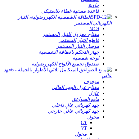
حاوية
قاعدة معدنية غطاء بلاستيكي
الطاقة الشمسية الكهروضوئية، التيار
الكهربائي المستمر
MC4
مفتاح معزول للتيار المستمر
قاطع التيار المستمر
موصل التيار المستمر
جهاز التحكم بالطاقة الشمسية
لوحة شمسية
صندوق تجميع الألواح الكهروضوئية
جهد
عالي
موقوف
مفتاح عزل الجهد العالي
عازل
مانع الصواعق
جهد كهربائي عالٍ داخلي
جهد كهربائي عالي خارجي
محول
CT
VT
محول