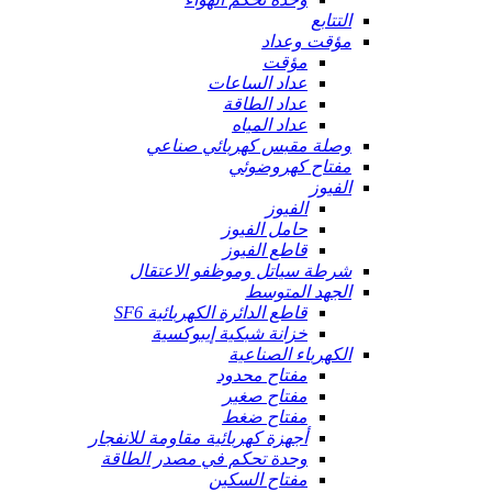
التتابع
مؤقت وعداد
مؤقت
عداد الساعات
عداد الطاقة
عداد المياه
وصلة مقبس كهربائي صناعي
مفتاح كهروضوئي
الفيوز
الفيوز
حامل الفيوز
قاطع الفيوز
شرطة سياتل وموظفو الاعتقال
الجهد المتوسط
قاطع الدائرة الكهربائية SF6
خزانة شبكية إيبوكسية
الكهرباء الصناعية
مفتاح محدود
مفتاح صغير
مفتاح ضغط
أجهزة كهربائية مقاومة للانفجار
وحدة تحكم في مصدر الطاقة
مفتاح السكين