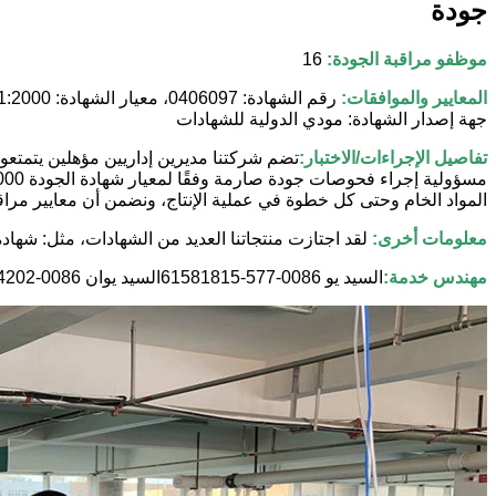
جودة
موظفو مراقبة الجودة:
16
المعايير والموافقات
:
جهة إصدار الشهادة: مودي الدولية للشهادات
تفاصيل الإجراءات/الاختبار:
تضم شركتنا مديرين إداريين مؤهلين يتمتعو
المواد الخام وحتى كل خطوة في عملية الإنتاج، ونضمن أن معايير مراقبة
معلومات أخرى:
لقد اجتازت منتجاتنا العديد من الشهادات، مثل: شهادة منظم EN71 الجزء 9، رقم التقرير: A31630607، واختبار ملصق روبنسون، رقم التق
مهندس خدمة:
السيد يو 0086-577-61581815
السيد يوان 0086-13905874202