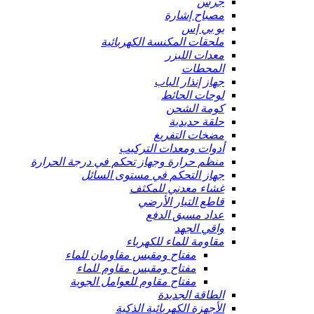
جرس
مصباح إشارة
يو بي إس
ملحقات المكنسة الكهربائية
معدات الليزر
المحطات
جهاز إنذار الباب
لوحات الحائط
كومة الشحن
حلقة حديدية
مضخات التفريغ
أدوات ومعدات التركيب
منظم حرارة وجهاز تحكم في درجة الحرارة
جهاز التحكم في مستوى السائل
غشاء معدني للمكثف
قاطع التيار الأرضي
عداد مسبق الدفع
واقي الجهد
مقاومة للماء للكهرباء
مفتاح ومقبس مقاومان للماء
مفتاح ومقبس مقاوم للماء
مفتاح مقاوم للعوامل الجوية
الطاقة الجديدة
الأجهزة الكهربائية الذكية