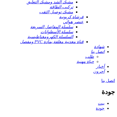
مشبك الشد ومشبك التعليق
تركيب الطاقة
مشبك توصيل الثقب
فرشاة كربونية
عنصر هوائي
سلسلة المفاصل السريعة
سلسلة الأسطوانات
السلسلة الكهرومغناطيسية
قناة معدنية مغلفة بمادة PVC ومفصل
شهادة
اتصل بنا
طلب
حياة مهنية
أخبار
آحرون
اتصل بنا
جودة
بيت
جودة