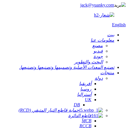
jack@yuanky.com
English
بيت
معلومات عنا
مصنع
فيديو
جودة
البحث والتطوير
تصنيع المعدات الأصلية وتصميمها وتصنيعها وتصنيعها.
منتجات
دولة
أفريقيا
روسيا
أستراليا
UK
DB
حماية قاطع التيار المتبقي (RCD)
قاطع الدائرة
MCB
RCCB