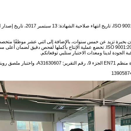
ن بخبرة تزيد عن خمس سنوات، بالإضافة إلى اثني عشر موظفًا متخصصًا
مسؤولية إجراء فحوصات جودة صارمة وفقًا لمعيار شهادة الجودة ISO 9001:2000. تخضع عملية الإنت
 الجودة لدينا ومعدات الاختبار ستلبي توقعاتكم.
رير: (5205)354-0276