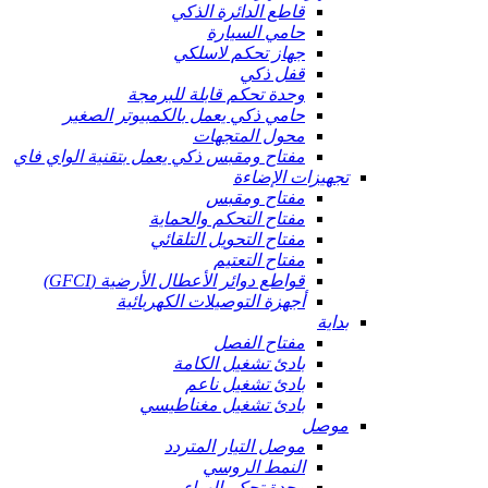
قاطع الدائرة الذكي
حامي السيارة
جهاز تحكم لاسلكي
قفل ذكي
وحدة تحكم قابلة للبرمجة
حامي ذكي يعمل بالكمبيوتر الصغير
محول المتجهات
مفتاح ومقبس ذكي يعمل بتقنية الواي فاي
تجهيزات الإضاءة
مفتاح ومقبس
مفتاح التحكم والحماية
مفتاح التحويل التلقائي
مفتاح التعتيم
قواطع دوائر الأعطال الأرضية (GFCI)
أجهزة التوصيلات الكهربائية
بداية
مفتاح الفصل
بادئ تشغيل الكامة
بادئ تشغيل ناعم
بادئ تشغيل مغناطيسي
موصل
موصل التيار المتردد
النمط الروسي
وحدة تحكم الهواء