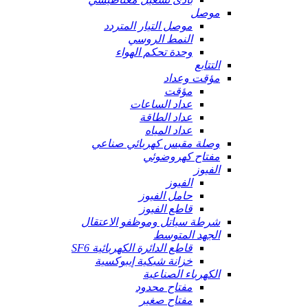
موصل
موصل التيار المتردد
النمط الروسي
وحدة تحكم الهواء
التتابع
مؤقت وعداد
مؤقت
عداد الساعات
عداد الطاقة
عداد المياه
وصلة مقبس كهربائي صناعي
مفتاح كهروضوئي
الفيوز
الفيوز
حامل الفيوز
قاطع الفيوز
شرطة سياتل وموظفو الاعتقال
الجهد المتوسط
قاطع الدائرة الكهربائية SF6
خزانة شبكية إيبوكسية
الكهرباء الصناعية
مفتاح محدود
مفتاح صغير