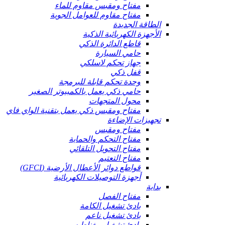
مفتاح ومقبس مقاوم للماء
مفتاح مقاوم للعوامل الجوية
الطاقة الجديدة
الأجهزة الكهربائية الذكية
قاطع الدائرة الذكي
حامي السيارة
جهاز تحكم لاسلكي
قفل ذكي
وحدة تحكم قابلة للبرمجة
حامي ذكي يعمل بالكمبيوتر الصغير
محول المتجهات
مفتاح ومقبس ذكي يعمل بتقنية الواي فاي
تجهيزات الإضاءة
مفتاح ومقبس
مفتاح التحكم والحماية
مفتاح التحويل التلقائي
مفتاح التعتيم
قواطع دوائر الأعطال الأرضية (GFCI)
أجهزة التوصيلات الكهربائية
بداية
مفتاح الفصل
بادئ تشغيل الكامة
بادئ تشغيل ناعم
بادئ تشغيل مغناطيسي