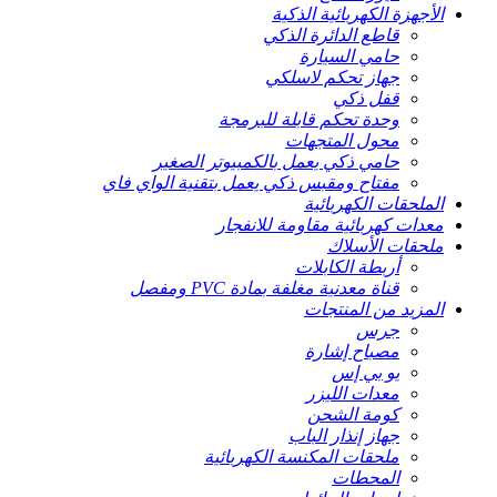
الأجهزة الكهربائية الذكية
قاطع الدائرة الذكي
حامي السيارة
جهاز تحكم لاسلكي
قفل ذكي
وحدة تحكم قابلة للبرمجة
محول المتجهات
حامي ذكي يعمل بالكمبيوتر الصغير
مفتاح ومقبس ذكي يعمل بتقنية الواي فاي
الملحقات الكهربائية
معدات كهربائية مقاومة للانفجار
ملحقات الأسلاك
أربطة الكابلات
قناة معدنية مغلفة بمادة PVC ومفصل
المزيد من المنتجات
جرس
مصباح إشارة
يو بي إس
معدات الليزر
كومة الشحن
جهاز إنذار الباب
ملحقات المكنسة الكهربائية
المحطات