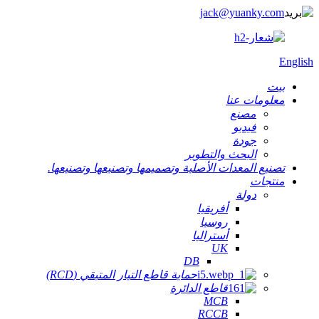
jack@yuanky.com
English
بيت
معلومات عنا
مصنع
فيديو
جودة
البحث والتطوير
تصنيع المعدات الأصلية وتصميمها وتصنيعها وتصنيعها.
منتجات
دولة
أفريقيا
روسيا
أستراليا
UK
DB
حماية قاطع التيار المتبقي (RCD)
قاطع الدائرة
MCB
RCCB