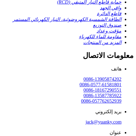
حماية قاطع التيار المتبقي (RCD)
واقي الجهد
قاطع الدائرة
الطاقة الشمسية الكهروضوئية، التيار الكهربائي المستمر
صندوق التوزيع
مؤقت وعداد
مقاومة للماء للكهرباء
المزيد من المنتجات
معلومات الاتصال
هاتف
0086-13905874202
0086-0577-61581801
0086-18167290551
0086-13587785922
0086-057762652939
بريد إلكتروني
jack@yuanky.com
عنوان