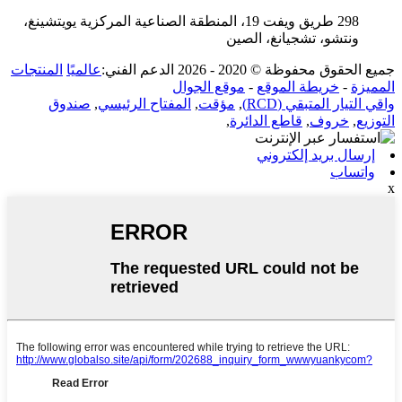
298 طريق ويفت 19، المنطقة الصناعية المركزية يويتشينغ،
ونتشو، تشجيانغ، الصين
جميع الحقوق محفوظة © 2020 - 2026 الدعم الفني:
عالميًا
المنتجات
المميزة
-
خريطة الموقع
-
موقع الجوال
واقي التيار المتبقي (RCD)
,
مؤقت
,
المفتاح الرئيسي
,
صندوق
التوزيع
,
خروف
,
قاطع الدائرة
,
إرسال بريد إلكتروني
واتساب
x