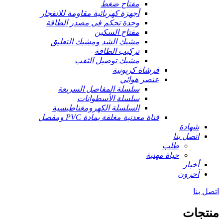
مفتاح ضغط
أجهزة كهربائية مقاومة للانفجار
وحدة تحكم في مصدر الطاقة
مفتاح السكين
مشبك الشد ومشبك التعليق
تركيب الطاقة
مشبك توصيل الثقب
فرشاة كربونية
عنصر هوائي
سلسلة المفاصل السريعة
سلسلة الأسطوانات
السلسلة الكهرومغناطيسية
قناة معدنية مغلفة بمادة PVC ومفصل
شهادة
اتصل بنا
طلب
حياة مهنية
أخبار
آحرون
اتصل بنا
منتجات