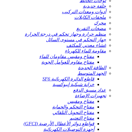
لوحات الحائط
حلقة حديدية
أدوات ومعدات التركيب
ملحقات الكابلات
محرك
مضخات التفريغ
منظم حرارة وجهاز تحكم في درجة الحرارة
جهاز التحكم في مستوى السائل
غشاء معدني للمكثف
مقاومة للماء للكهرباء
مفتاح ومقبس مقاومان للماء
مفتاح مقاوم للعوامل الجوية
الطاقة الجديدة
الجهد المتوسط
قاطع الدائرة الكهربائية SF6
خزانة شبكية إيبوكسية
عداد مسبق الدفع
تجهيزات الإضاءة
مفتاح ومقبس
مفتاح التحكم والحماية
مفتاح التحويل التلقائي
مفتاح التعتيم
قواطع دوائر الأعطال الأرضية (GFCI)
أجهزة التوصيلات الكهربائية