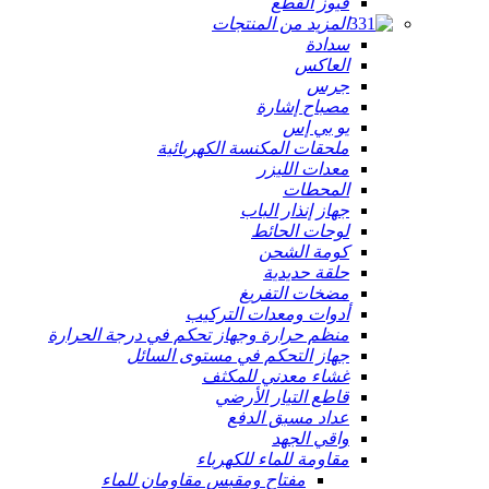
فيوز القطع
المزيد من المنتجات
سدادة
العاكس
جرس
مصباح إشارة
يو بي إس
ملحقات المكنسة الكهربائية
معدات الليزر
المحطات
جهاز إنذار الباب
لوحات الحائط
كومة الشحن
حلقة حديدية
مضخات التفريغ
أدوات ومعدات التركيب
منظم حرارة وجهاز تحكم في درجة الحرارة
جهاز التحكم في مستوى السائل
غشاء معدني للمكثف
قاطع التيار الأرضي
عداد مسبق الدفع
واقي الجهد
مقاومة للماء للكهرباء
مفتاح ومقبس مقاومان للماء