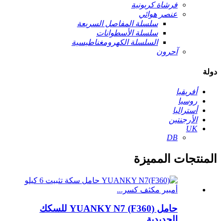
فرشاة كربونية
عنصر هوائي
سلسلة المفاصل السريعة
سلسلة الأسطوانات
السلسلة الكهرومغناطيسية
آحرون
دولة
أفريقيا
روسيا
أستراليا
الأرجنتين
UK
DB
المنتجات المميزة
حامل YUANKY N7 (F360) للسكك
الحديدية...