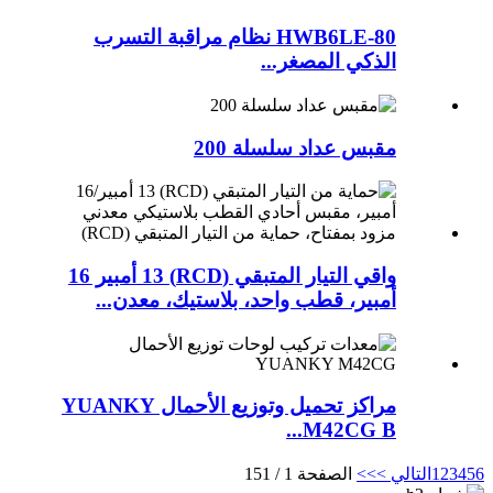
HWB6LE-80 نظام مراقبة التسرب
الذكي المصغر...
مقبس عداد سلسلة 200
واقي التيار المتبقي (RCD) 13 أمبير 16
أمبير، قطب واحد، بلاستيك، معدن...
مراكز تحميل وتوزيع الأحمال YUANKY
M42CG B...
6
5
4
3
2
1
التالي >
>>
الصفحة 1 / 151