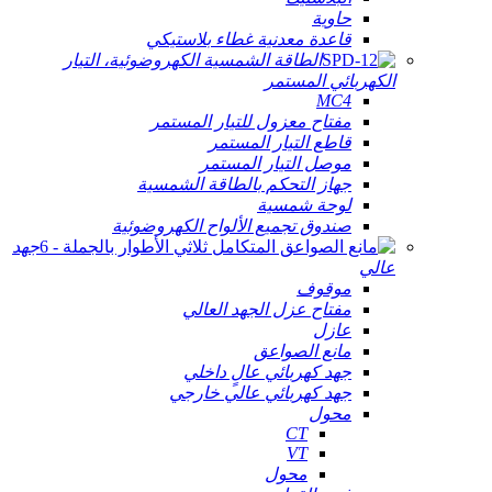
حاوية
قاعدة معدنية غطاء بلاستيكي
الطاقة الشمسية الكهروضوئية، التيار
الكهربائي المستمر
MC4
مفتاح معزول للتيار المستمر
قاطع التيار المستمر
موصل التيار المستمر
جهاز التحكم بالطاقة الشمسية
لوحة شمسية
صندوق تجميع الألواح الكهروضوئية
جهد
عالي
موقوف
مفتاح عزل الجهد العالي
عازل
مانع الصواعق
جهد كهربائي عالٍ داخلي
جهد كهربائي عالي خارجي
محول
CT
VT
محول