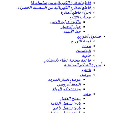
قاطع الدائرة الكهربائية من سلسلة M
قاطع الدائرة الكهربائية من السلسلة الخضراء
أجزاء قاطع الدائرة
معدات الإنتاج
ماكينة قولبة الحقن
جهاز الاختبار
خط الأتمتة
صندوق التوزيع
لوحة التوزيع
معدن
البلاستيك
حاوية
قاعدة معدنية غطاء بلاستيكي
أجهزة التحكم الصناعية
التتابع
موصل
موصل التيار المتردد
النمط الروسي
وحدة تحكم الهواء
بداية
مفتاح الفصل
بادئ تشغيل الكامة
بادئ تشغيل ناعم
بادئ تشغيل مغناطيسي