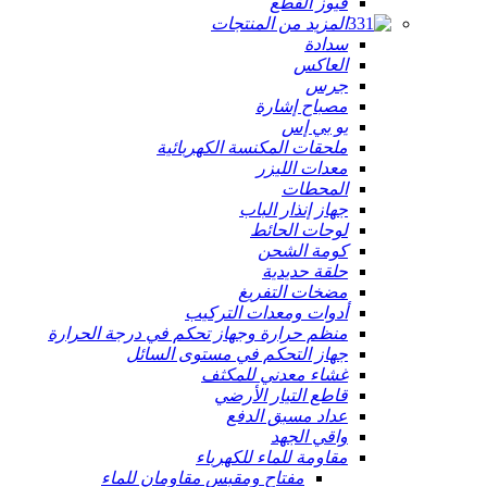
فيوز القطع
المزيد من المنتجات
سدادة
العاكس
جرس
مصباح إشارة
يو بي إس
ملحقات المكنسة الكهربائية
معدات الليزر
المحطات
جهاز إنذار الباب
لوحات الحائط
كومة الشحن
حلقة حديدية
مضخات التفريغ
أدوات ومعدات التركيب
منظم حرارة وجهاز تحكم في درجة الحرارة
جهاز التحكم في مستوى السائل
غشاء معدني للمكثف
قاطع التيار الأرضي
عداد مسبق الدفع
واقي الجهد
مقاومة للماء للكهرباء
مفتاح ومقبس مقاومان للماء