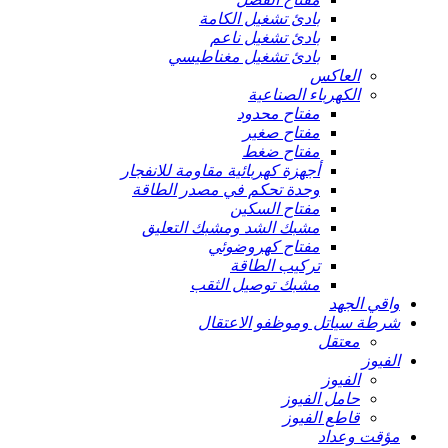
بادئ تشغيل الكامة
بادئ تشغيل ناعم
بادئ تشغيل مغناطيسي
العاكس
الكهرباء الصناعية
مفتاح محدود
مفتاح صغير
مفتاح ضغط
أجهزة كهربائية مقاومة للانفجار
وحدة تحكم في مصدر الطاقة
مفتاح السكين
مشبك الشد ومشبك التعليق
مفتاح كهروضوئي
تركيب الطاقة
مشبك توصيل الثقب
واقي الجهد
شرطة سياتل وموظفو الاعتقال
معتقل
الفيوز
الفيوز
حامل الفيوز
قاطع الفيوز
مؤقت وعداد