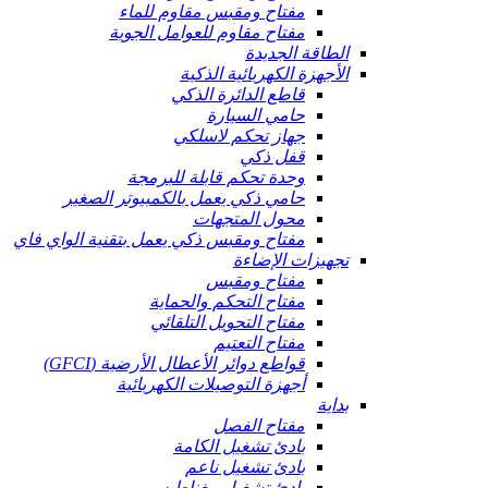
مفتاح ومقبس مقاوم للماء
مفتاح مقاوم للعوامل الجوية
الطاقة الجديدة
الأجهزة الكهربائية الذكية
قاطع الدائرة الذكي
حامي السيارة
جهاز تحكم لاسلكي
قفل ذكي
وحدة تحكم قابلة للبرمجة
حامي ذكي يعمل بالكمبيوتر الصغير
محول المتجهات
مفتاح ومقبس ذكي يعمل بتقنية الواي فاي
تجهيزات الإضاءة
مفتاح ومقبس
مفتاح التحكم والحماية
مفتاح التحويل التلقائي
مفتاح التعتيم
قواطع دوائر الأعطال الأرضية (GFCI)
أجهزة التوصيلات الكهربائية
بداية
مفتاح الفصل
بادئ تشغيل الكامة
بادئ تشغيل ناعم
بادئ تشغيل مغناطيسي