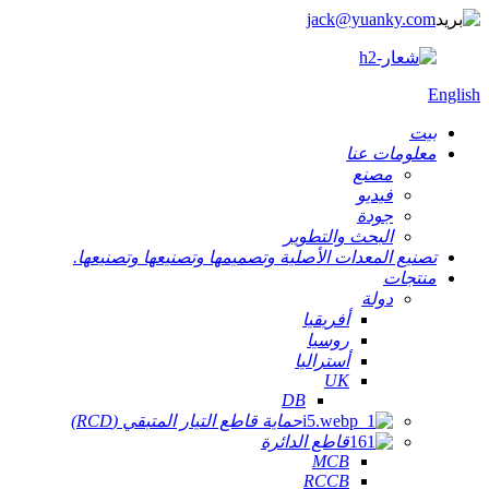
jack@yuanky.com
English
بيت
معلومات عنا
مصنع
فيديو
جودة
البحث والتطوير
تصنيع المعدات الأصلية وتصميمها وتصنيعها وتصنيعها.
منتجات
دولة
أفريقيا
روسيا
أستراليا
UK
DB
حماية قاطع التيار المتبقي (RCD)
قاطع الدائرة
MCB
RCCB