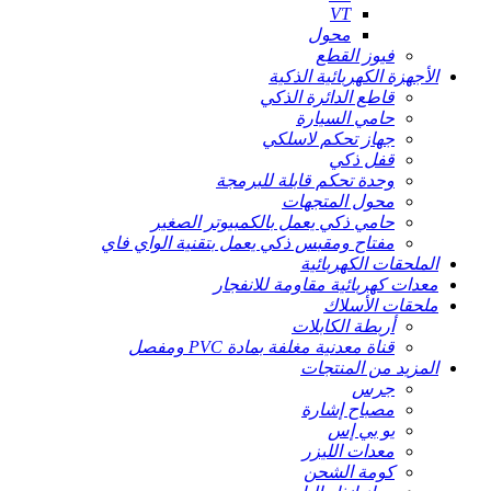
VT
محول
فيوز القطع
الأجهزة الكهربائية الذكية
قاطع الدائرة الذكي
حامي السيارة
جهاز تحكم لاسلكي
قفل ذكي
وحدة تحكم قابلة للبرمجة
محول المتجهات
حامي ذكي يعمل بالكمبيوتر الصغير
مفتاح ومقبس ذكي يعمل بتقنية الواي فاي
الملحقات الكهربائية
معدات كهربائية مقاومة للانفجار
ملحقات الأسلاك
أربطة الكابلات
قناة معدنية مغلفة بمادة PVC ومفصل
المزيد من المنتجات
جرس
مصباح إشارة
يو بي إس
معدات الليزر
كومة الشحن