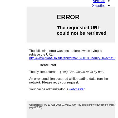
Serbian
Sesotho
Sinhala
Slovak
Slovenian
Somali
Samoan
Scots Gaelic
Shona
Sindhi
Sundanese
Swahili
Tajik
Tamil
Telugu
Thai
Ukrainian
Urdu
Uzbek
Vietnamese
Welsh
Xhosa
Yiddish
Yoruba
Zulu