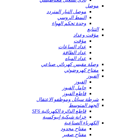
موصل
موصل التيار المتردد
النمط الروسي
وحدة تحكم الهواء
التتابع
مؤقت وعداد
مؤقت
عداد الساعات
عداد الطاقة
عداد المياه
وصلة مقبس كهربائي صناعي
مفتاح كهروضوئي
الفيوز
الفيوز
حامل الفيوز
قاطع الفيوز
شرطة سياتل وموظفو الاعتقال
الجهد المتوسط
قاطع الدائرة الكهربائية SF6
خزانة شبكية إيبوكسية
الكهرباء الصناعية
مفتاح محدود
مفتاح صغير