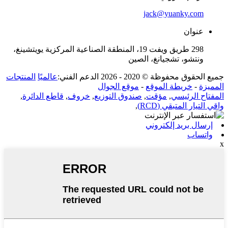
jack@yuanky.com
عنوان
298 طريق ويفت 19، المنطقة الصناعية المركزية يويتشينغ،
ونتشو، تشجيانغ، الصين
جميع الحقوق محفوظة © 2020 - 2026 الدعم الفني:
عالميًا
المنتجات
المميزة
-
خريطة الموقع
-
موقع الجوال
المفتاح الرئيسي
,
مؤقت
,
صندوق التوزيع
,
خروف
,
قاطع الدائرة
,
واقي التيار المتبقي (RCD)
,
إرسال بريد إلكتروني
واتساب
x