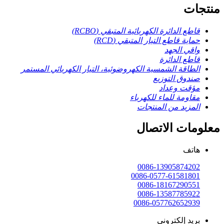
منتجات
قاطع الدائرة الكهربائية المتبقي (RCBO)
حماية قاطع التيار المتبقي (RCD)
واقي الجهد
قاطع الدائرة
الطاقة الشمسية الكهروضوئية، التيار الكهربائي المستمر
صندوق التوزيع
مؤقت وعداد
مقاومة للماء للكهرباء
المزيد من المنتجات
معلومات الاتصال
هاتف
0086-13905874202
0086-0577-61581801
0086-18167290551
0086-13587785922
0086-057762652939
بريد إلكتروني