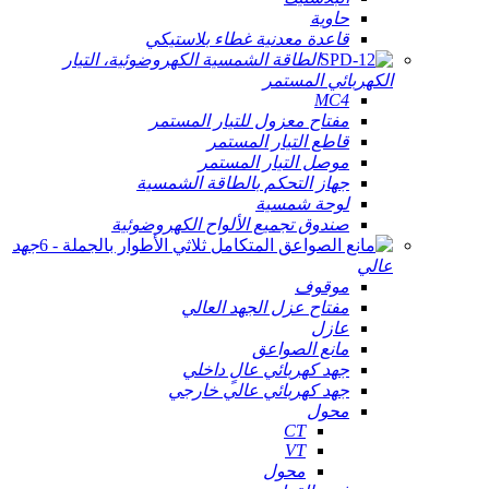
حاوية
قاعدة معدنية غطاء بلاستيكي
الطاقة الشمسية الكهروضوئية، التيار
الكهربائي المستمر
MC4
مفتاح معزول للتيار المستمر
قاطع التيار المستمر
موصل التيار المستمر
جهاز التحكم بالطاقة الشمسية
لوحة شمسية
صندوق تجميع الألواح الكهروضوئية
جهد
عالي
موقوف
مفتاح عزل الجهد العالي
عازل
مانع الصواعق
جهد كهربائي عالٍ داخلي
جهد كهربائي عالي خارجي
محول
CT
VT
محول