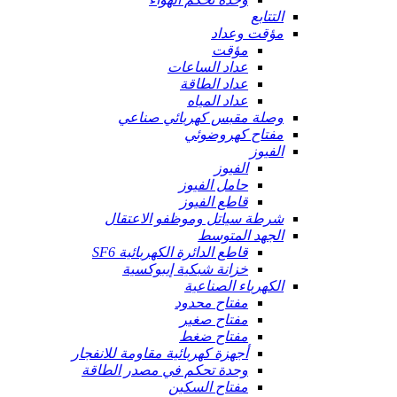
التتابع
مؤقت وعداد
مؤقت
عداد الساعات
عداد الطاقة
عداد المياه
وصلة مقبس كهربائي صناعي
مفتاح كهروضوئي
الفيوز
الفيوز
حامل الفيوز
قاطع الفيوز
شرطة سياتل وموظفو الاعتقال
الجهد المتوسط
قاطع الدائرة الكهربائية SF6
خزانة شبكية إيبوكسية
الكهرباء الصناعية
مفتاح محدود
مفتاح صغير
مفتاح ضغط
أجهزة كهربائية مقاومة للانفجار
وحدة تحكم في مصدر الطاقة
مفتاح السكين