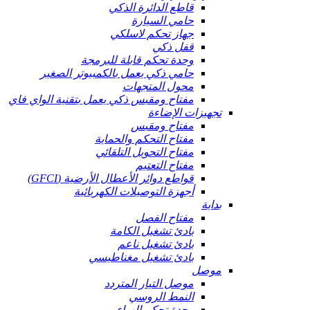
قاطع الدائرة الذكي
حامي السيارة
جهاز تحكم لاسلكي
قفل ذكي
وحدة تحكم قابلة للبرمجة
حامي ذكي يعمل بالكمبيوتر الصغير
محول المتجهات
مفتاح ومقبس ذكي يعمل بتقنية الواي فاي
تجهيزات الإضاءة
مفتاح ومقبس
مفتاح التحكم والحماية
مفتاح التحويل التلقائي
مفتاح التعتيم
قواطع دوائر الأعطال الأرضية (GFCI)
أجهزة التوصيلات الكهربائية
بداية
مفتاح الفصل
بادئ تشغيل الكامة
بادئ تشغيل ناعم
بادئ تشغيل مغناطيسي
موصل
موصل التيار المتردد
النمط الروسي
وحدة تحكم الهواء