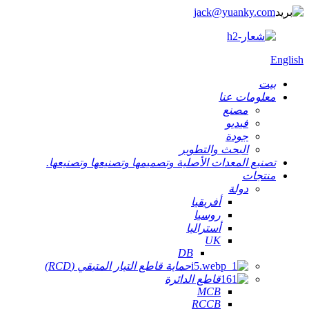
jack@yuanky.com
English
بيت
معلومات عنا
مصنع
فيديو
جودة
البحث والتطوير
تصنيع المعدات الأصلية وتصميمها وتصنيعها وتصنيعها.
منتجات
دولة
أفريقيا
روسيا
أستراليا
UK
DB
حماية قاطع التيار المتبقي (RCD)
قاطع الدائرة
MCB
RCCB