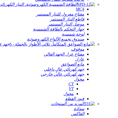
الطاقة الشمسية الكهروضوئية، التيار الكهربائ
MC4
مفتاح معزول للتيار المستمر
قاطع التيار المستمر
موصل التيار المستمر
جهاز التحكم بالطاقة الشمسية
لوحة شمسية
صندوق تجميع الألواح الكهروضوئية
جهد ع
موقوف
مفتاح عزل الجهد العالي
عازل
مانع الصواعق
جهد كهربائي عالٍ داخلي
جهد كهربائي عالي خارجي
محول
CT
VT
محول
فيوز القطع
المزيد من المنتجات
سدادة
العاكس