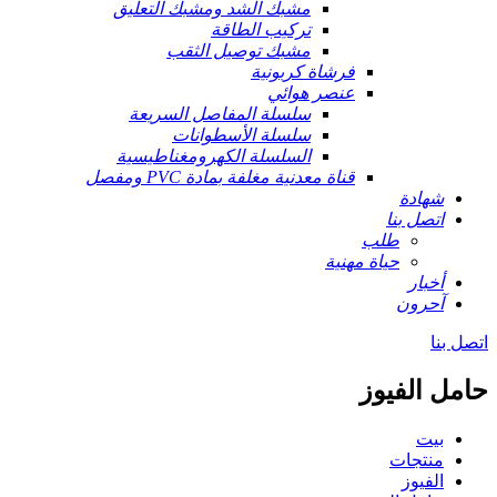
مشبك الشد ومشبك التعليق
تركيب الطاقة
مشبك توصيل الثقب
فرشاة كربونية
عنصر هوائي
سلسلة المفاصل السريعة
سلسلة الأسطوانات
السلسلة الكهرومغناطيسية
قناة معدنية مغلفة بمادة PVC ومفصل
شهادة
اتصل بنا
طلب
حياة مهنية
أخبار
آحرون
اتصل بنا
حامل الفيوز
بيت
منتجات
الفيوز