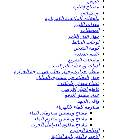
جرس
مصباح إشارة
يو بي إس
ملحقات المكنسة الكهربائية
معدات الليزر
المحطات
جهاز إنذار الباب
لوحات الحائط
كومة الشحن
حلقة حديدية
مضخات التفريغ
أدوات ومعدات التركيب
منظم حرارة وجهاز تحكم في درجة الحرارة
جهاز التحكم في مستوى السائل
غشاء معدني للمكثف
قاطع التيار الأرضي
عداد مسبق الدفع
واقي الجهد
مقاومة للماء للكهرباء
مفتاح ومقبس مقاومان للماء
مفتاح ومقبس مقاوم للماء
مفتاح مقاوم للعوامل الجوية
الطاقة الجديدة
الأجهزة الكهربائية الذكية