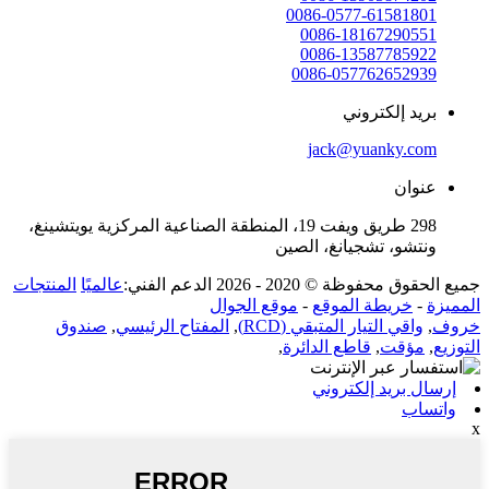
0086-0577-61581801
0086-18167290551
0086-13587785922
0086-057762652939
بريد إلكتروني
jack@yuanky.com
عنوان
298 طريق ويفت 19، المنطقة الصناعية المركزية يويتشينغ،
ونتشو، تشجيانغ، الصين
جميع الحقوق محفوظة © 2020 - 2026 الدعم الفني:
عالميًا
المنتجات
المميزة
-
خريطة الموقع
-
موقع الجوال
خروف
,
واقي التيار المتبقي (RCD)
,
المفتاح الرئيسي
,
صندوق
التوزيع
,
مؤقت
,
قاطع الدائرة
,
إرسال بريد إلكتروني
واتساب
x