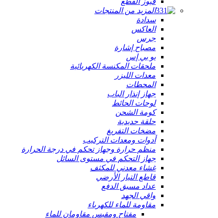
فيوز القطع
المزيد من المنتجات
سدادة
العاكس
جرس
مصباح إشارة
يو بي إس
ملحقات المكنسة الكهربائية
معدات الليزر
المحطات
جهاز إنذار الباب
لوحات الحائط
كومة الشحن
حلقة حديدية
مضخات التفريغ
أدوات ومعدات التركيب
منظم حرارة وجهاز تحكم في درجة الحرارة
جهاز التحكم في مستوى السائل
غشاء معدني للمكثف
قاطع التيار الأرضي
عداد مسبق الدفع
واقي الجهد
مقاومة للماء للكهرباء
مفتاح ومقبس مقاومان للماء