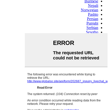
Burmese
Nepali
Norwegian
Pashto
Persian
Punjabi
Serbian
Sesotho
Sinhala
Slovak
Slovenian
Somali
Samoan
Scots Gaelic
Shona
Sindhi
Sundanese
Swahili
Tajik
Tamil
Telugu
Thai
Ukrainian
Urdu
Uzbek