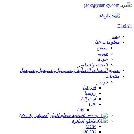
jack@yuanky.com
English
بيت
معلومات عنا
مصنع
فيديو
جودة
البحث والتطوير
تصنيع المعدات الأصلية وتصميمها وتصنيعها وتصنيعها.
منتجات
دولة
أفريقيا
روسيا
أستراليا
UK
DB
حماية قاطع التيار المتبقي (RCD)
قاطع الدائرة
MCB
RCCB