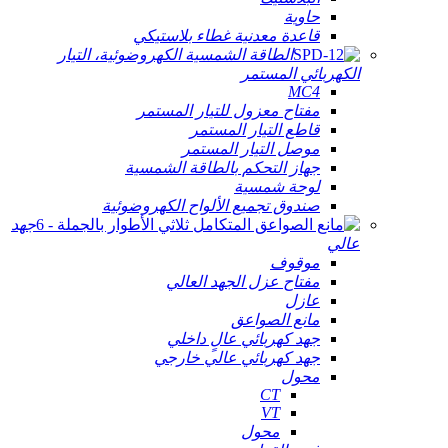
حاوية
قاعدة معدنية غطاء بلاستيكي
الطاقة الشمسية الكهروضوئية، التيار
الكهربائي المستمر
MC4
مفتاح معزول للتيار المستمر
قاطع التيار المستمر
موصل التيار المستمر
جهاز التحكم بالطاقة الشمسية
لوحة شمسية
صندوق تجميع الألواح الكهروضوئية
جهد
عالي
موقوف
مفتاح عزل الجهد العالي
عازل
مانع الصواعق
جهد كهربائي عالٍ داخلي
جهد كهربائي عالي خارجي
محول
CT
VT
محول