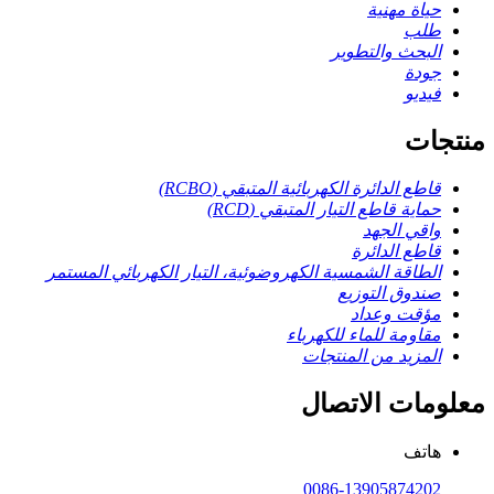
حياة مهنية
طلب
البحث والتطوير
جودة
فيديو
منتجات
قاطع الدائرة الكهربائية المتبقي (RCBO)
حماية قاطع التيار المتبقي (RCD)
واقي الجهد
قاطع الدائرة
الطاقة الشمسية الكهروضوئية، التيار الكهربائي المستمر
صندوق التوزيع
مؤقت وعداد
مقاومة للماء للكهرباء
المزيد من المنتجات
معلومات الاتصال
هاتف
0086-13905874202