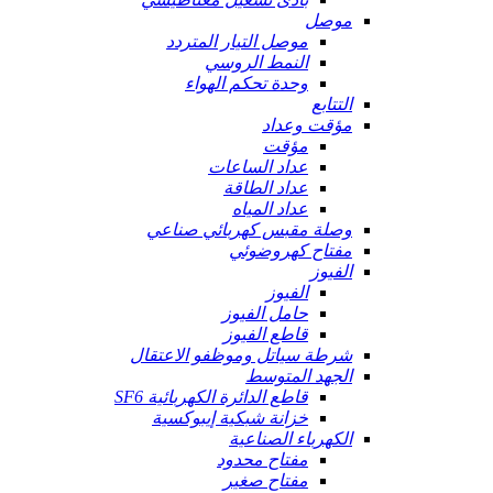
موصل
موصل التيار المتردد
النمط الروسي
وحدة تحكم الهواء
التتابع
مؤقت وعداد
مؤقت
عداد الساعات
عداد الطاقة
عداد المياه
وصلة مقبس كهربائي صناعي
مفتاح كهروضوئي
الفيوز
الفيوز
حامل الفيوز
قاطع الفيوز
شرطة سياتل وموظفو الاعتقال
الجهد المتوسط
قاطع الدائرة الكهربائية SF6
خزانة شبكية إيبوكسية
الكهرباء الصناعية
مفتاح محدود
مفتاح صغير