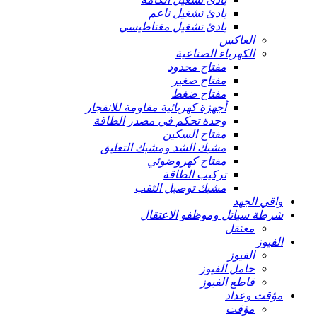
بادئ تشغيل ناعم
بادئ تشغيل مغناطيسي
العاكس
الكهرباء الصناعية
مفتاح محدود
مفتاح صغير
مفتاح ضغط
أجهزة كهربائية مقاومة للانفجار
وحدة تحكم في مصدر الطاقة
مفتاح السكين
مشبك الشد ومشبك التعليق
مفتاح كهروضوئي
تركيب الطاقة
مشبك توصيل الثقب
واقي الجهد
شرطة سياتل وموظفو الاعتقال
معتقل
الفيوز
الفيوز
حامل الفيوز
قاطع الفيوز
مؤقت وعداد
مؤقت