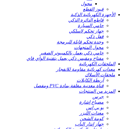
محول
فيوز القطع
الأجهزة الكهربائية الذكية
قاطع الدائرة الذكي
حامي السيارة
جهاز تحكم لاسلكي
قفل ذكي
وحدة تحكم قابلة للبرمجة
محول المتجهات
حامي ذكي يعمل بالكمبيوتر الصغير
مفتاح ومقبس ذكي يعمل بتقنية الواي فاي
الملحقات الكهربائية
معدات كهربائية مقاومة للانفجار
ملحقات الأسلاك
أربطة الكابلات
قناة معدنية مغلفة بمادة PVC ومفصل
المزيد من المنتجات
جرس
مصباح إشارة
يو بي إس
معدات الليزر
كومة الشحن
جهاز إنذار الباب