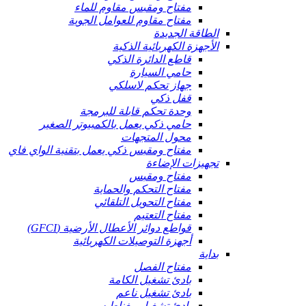
مفتاح ومقبس مقاوم للماء
مفتاح مقاوم للعوامل الجوية
الطاقة الجديدة
الأجهزة الكهربائية الذكية
قاطع الدائرة الذكي
حامي السيارة
جهاز تحكم لاسلكي
قفل ذكي
وحدة تحكم قابلة للبرمجة
حامي ذكي يعمل بالكمبيوتر الصغير
محول المتجهات
مفتاح ومقبس ذكي يعمل بتقنية الواي فاي
تجهيزات الإضاءة
مفتاح ومقبس
مفتاح التحكم والحماية
مفتاح التحويل التلقائي
مفتاح التعتيم
قواطع دوائر الأعطال الأرضية (GFCI)
أجهزة التوصيلات الكهربائية
بداية
مفتاح الفصل
بادئ تشغيل الكامة
بادئ تشغيل ناعم
بادئ تشغيل مغناطيسي